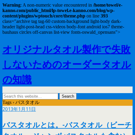
Warning
: A non-numeric value encountered in
/home/towel/e-
kanno.com/public_html/lp-towel.e-kanno.com/blog/wp-
content/plugins/wptouch/core/theme.php
on line
393
class="archive tag tag-60 custom-background light-body dark-
header light-post-head css-videos body-font android ios7 theme-
bauhaus circles off-canvas list-view fonts-oswald_opensans">
オリジナルタオル製作で失敗
しないためのオーダータオル
の知識
Tags › バスタオル
2013年1月11日
バスタオルとは。-バスタオル（ビーチ