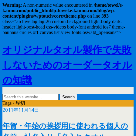
Warning
: A non-numeric value encountered in
/home/towel/e-
kanno.com/public_html/lp-towel.e-kanno.com/blog/wp-
content/plugins/wptouch/core/theme.php
on line
393
class="archive tag tag-26 custom-background light-body dark-
header light-post-head css-videos body-font android ios7 theme-
bauhaus circles off-canvas list-view fonts-oswald_opensans">
オリジナルタオル製作で失敗
しないためのオーダータオル
の知識
Tags › 界切
2011年11月14日
年賀・年始の挨拶用に使われる個人の