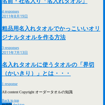
名前・社名入り「名入れタオル」
4 responses
2011年8月19日
粗品用名入れタオルでかっこいいオリ
ジナルタオルを作る方法
3 responses
2011年7月13日
名入れタオルに使うタオルの「界切
（かいきり）」とは・・・
1 response
All content Copyright オーダータオルの知識
Back to top
mobile
desktop