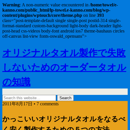
Warning
: A non-numeric value encountered in
/home/towel/e-
kanno.com/public_html/lp-towel.e-kanno.com/blog/wp-
content/plugins/wptouch/core/theme.php
on line
393
class="post-template-default single single-post postid-314 single-
format-standard custom-background light-body dark-header light-
post-head css-videos body-font android ios7 theme-bauhaus circles
off-canvas list-view fonts-oswald_opensans">
オリジナルタオル製作で失敗
しないためのオーダータオル
の知識
2011年8月17日 • 7 comments
かっこいいオリジナルタオルをなるべ
く安く製作するための５つの方法