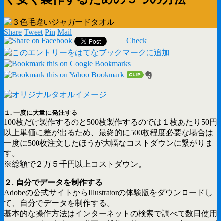
Share
Tweet
Pin
Mail
Check
１. 一度に大量に発注する
100枚だけ製作するのと500枚製作するのでは１枚あたり50円
以上単価に差が出るため、最終的に500枚程度必要な場合は
一度に500枚注文したほうが大幅なコストダウンに繋がりま
す。
※総額で２万５千円以上コストダウン。
２. 自分でデータを制作する
Adobeの公式サイトからIllustratorの体験版をダウンロードし
て、自分でデータを制作する。
基本的な操作方法はインターネットの検索で調べて数日使用