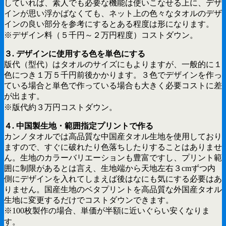
していれば、素人でも必要な機能は使いこなせる上に、デザ
インが思い浮かばなくても、ネット上の色々なタオルのデザ
インの良い部分を参考にするとある程度は形になります。
※デザイン料（５千円～２万円程度）コストダウン。
３. デザインに使用する色を単色にする
版代（型代）はタオルのサイズにもよりますが、一般的に１
色につき１万５千円前後かかります。３色でデザインを作っ
ている場合と単色で作っている場合も大きく必要コストに差
が出ます。
※版代約３万円コストダウン。
４. 中国製生地・範囲指定プリントで作る
カンノタオルでは高品質な中国産タオル生地を使用しており
ますので、すぐに破れたり色落ちしたりすることはありませ
ん。生地のカラーバリエーションも豊富ですし、プリント範
囲に制限があるとは言え、生地端から天地左右３cmずつ内
側にデザインを入れてしまえば後はなにも気にする必要はあ
りません。国産生地のベタプリントを高品質な外国産タオル
生地に変更するだけでコストダウンできます。
※100枚製作の場合、単価が半額に近いぐらい安くなりま
す。